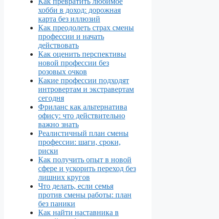
Как превратить любимое
хобби в доход: дорожная
карта без иллюзий
Как преодолеть страх смены
профессии и начать
действовать
Как оценить перспективы
новой профессии без
розовых очков
Какие профессии подходят
интровертам и экстравертам
сегодня
Фриланс как альтернатива
офису: что действительно
важно знать
Реалистичный план смены
профессии: шаги, сроки,
риски
Как получить опыт в новой
сфере и ускорить переход без
лишних кругов
Что делать, если семья
против смены работы: план
без паники
Как найти наставника в