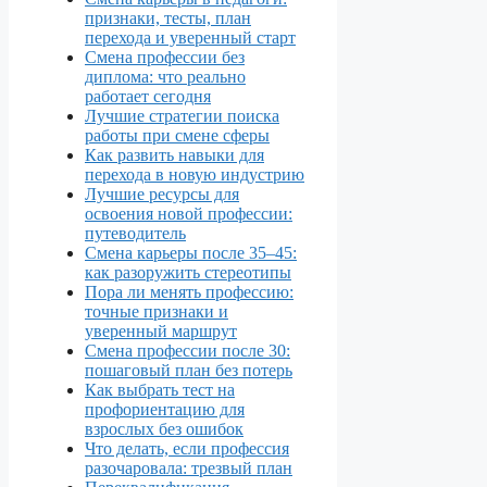
признаки, тесты, план
перехода и уверенный старт
Смена профессии без
диплома: что реально
работает сегодня
Лучшие стратегии поиска
работы при смене сферы
Как развить навыки для
перехода в новую индустрию
Лучшие ресурсы для
освоения новой профессии:
путеводитель
Смена карьеры после 35–45:
как разоружить стереотипы
Пора ли менять профессию:
точные признаки и
уверенный маршрут
Смена профессии после 30:
пошаговый план без потерь
Как выбрать тест на
профориентацию для
взрослых без ошибок
Что делать, если профессия
разочаровала: трезвый план