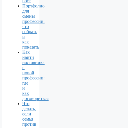
рост
Портфолио
для
смены
профессии:
что
собрать
и
как
показать
Как
найти
наставника
в
новой
профессии:
где
и
как
договориться
Что
делать,
если
семья
против