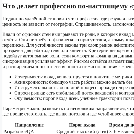
Что делает профессию по-настоящему «
Подлинно удалённой становится та профессия, где результат и
ценность не зависит от географии. Спрашиваемость, автономн
Вдали от офисных стен выигрывают те роли, в которых вклад м
отчёты. Они не требуют физического присутствия, а коммуник
переписке. Для устойчивости важны три слоя: рынок действител
прозрачен для работодателя или клиента. Критерии выбора вст
подойдут автономные роли, если комфортна командная динами
синхронизация усиливает эффект. Риском остаётся автоматизац
и расширением зоны ответственности от «исполнения» к «реше
Измеримость: вклад конвертируется в понятные метрики 
Асинхронность: большую часть работы можно делать без
Инструментальность: основной процесс проходит через д
Спроси рынка: есть стабильный поток вакансий и контра
Обучаемость: порог входа ясен, учебные траектории повт
Параметры можно разложить по нескольким направлениям, чтоб
где проще стартовать, где выше потолок и где устойчивее спрос
Направление
Порог входа
Время до п
Разработка/QA
Средний–высокий (стек)
3–6 месяцев