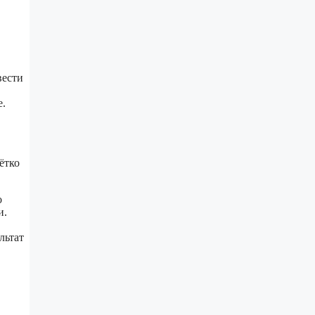
вести
е.
ётко
о
и.
льтат