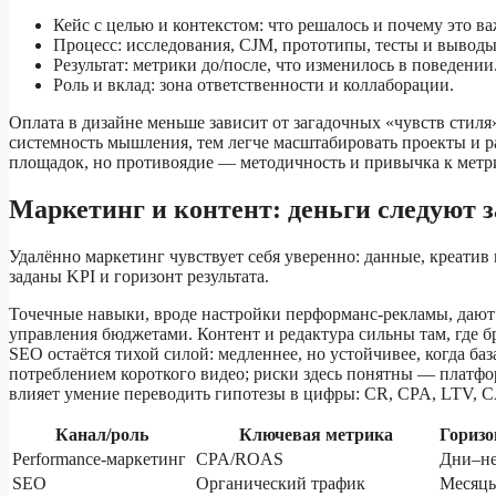
Кейс с целью и контекстом: что решалось и почему это ва
Процесс: исследования, CJM, прототипы, тесты и выводы
Результат: метрики до/после, что изменилось в поведении
Роль и вклад: зона ответственности и коллаборации.
Оплата в дизайне меньше зависит от загадочных «чувств стиля
системность мышления, тем легче масштабировать проекты и ра
площадок, но противоядие — методичность и привычка к метрик
Маркетинг и контент: деньги следуют 
Удалённо маркетинг чувствует себя уверенно: данные, креатив 
заданы KPI и горизонт результата.
Точечные навыки, вроде настройки перформанс‑рекламы, дают 
управления бюджетами. Контент и редактура сильны там, где бр
SEO остаётся тихой силой: медленнее, но устойчивее, когда б
потреблением короткого видео; риски здесь понятны — платфор
влияет умение переводить гипотезы в цифры: CR, CPA, LTV, 
Канал/роль
Ключевая метрика
Горизо
Performance‑маркетинг
CPA/ROAS
Дни–не
SEO
Органический трафик
Месяц