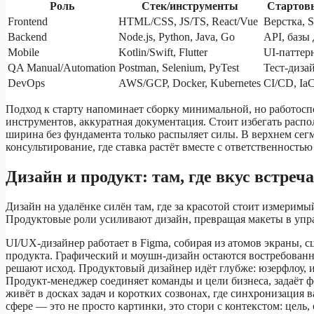
Роль
Стек/инструменты
Стартов
Frontend
HTML/CSS, JS/TS, React/Vue
Верстка, S
Backend
Node.js, Python, Java, Go
API, базы
Mobile
Kotlin/Swift, Flutter
UI-паттер
QA Manual/Automation
Postman, Selenium, PyTest
Тест-дизай
DevOps
AWS/GCP, Docker, Kubernetes
CI/CD, Ia
Подход к старту напоминает сборку минимальной, но работосп
инструментов, аккуратная документация. Стоит избегать распол
ширина без фундамента только распыляет силы. В верхнем сегм
консультирование, где ставка растёт вместе с ответственность
Дизайн и продукт: там, где вкус встреч
Дизайн на удалёнке силён там, где за красотой стоит измеримы
Продуктовые роли усиливают дизайн, превращая макеты в упр
UI/UX‑дизайнер работает в Figma, собирая из атомов экраны, с
продукта. Графический и моушн‑дизайн остаются востребованны
решают исход. Продуктовый дизайнер идёт глубже: юзерфлоу, и
Продукт‑менеджер соединяет команды и цели бизнеса, задаёт ф
живёт в досках задач и коротких созвонах, где синхронизация
сфере — это не просто картинки, это стори с контекстом: цель,