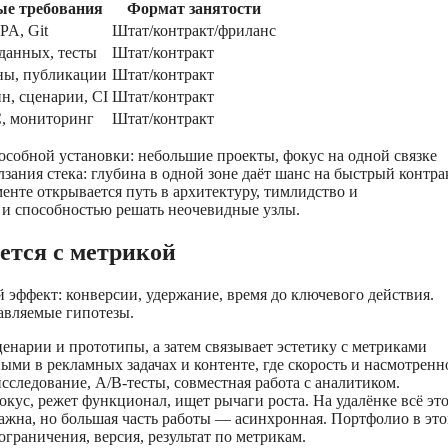
ые требования
Формат занятости
PA, Git
Штат/контракт/фриланс
 данных, тесты
Штат/контракт
ны, публикации
Штат/контракт
н, сценарии, CI
Штат/контракт
C, мониторинг
Штат/контракт
особной установки: небольшие проекты, фокус на одной связке
зания стека: глубина в одной зоне даёт шанс на быстрый контра
енте открывается путь в архитектуру, тимлидство и
ю и способностью решать неочевидные узлы.
ается с метрикой
й эффект: конверсии, удержание, время до ключевого действия.
авляемые гипотезы.
ценарии и прототипы, а затем связывает эстетику с метриками
ми в рекламных задачах и контенте, где скорость и насмотренн
сследование, A/B‑тесты, совместная работа с аналитиком.
окус, режет функционал, ищет рычаги роста. На удалёнке всё эт
 важна, но большая часть работы — асинхронная. Портфолио в эт
 ограничения, версия, результат по метрикам.