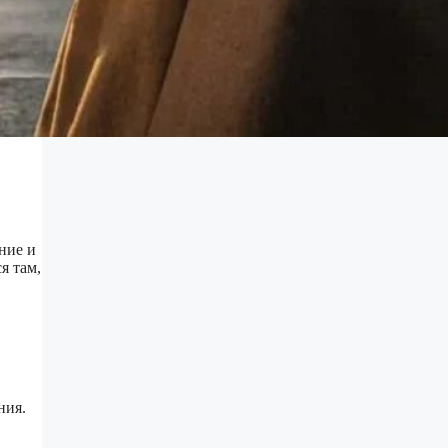
ние и
я там,
ния.