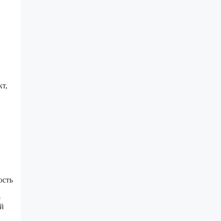
кт,
ость
о
ой