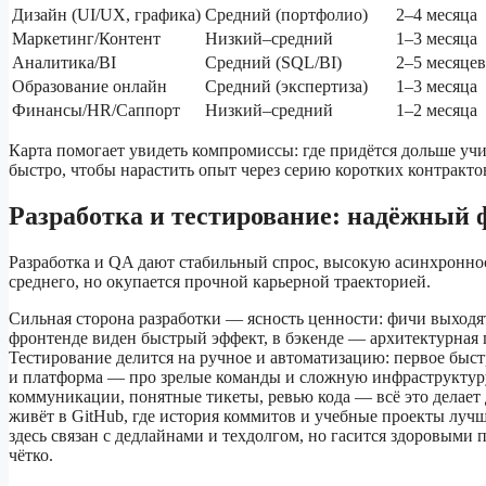
Дизайн (UI/UX, графика)
Средний (портфолио)
2–4 месяца
Маркетинг/Контент
Низкий–средний
1–3 месяца
Аналитика/BI
Средний (SQL/BI)
2–5 месяцев
Образование онлайн
Средний (экспертиза)
1–3 месяца
Финансы/HR/Саппорт
Низкий–средний
1–2 месяца
Карта помогает увидеть компромиссы: где придётся дольше учи
быстро, чтобы нарастить опыт через серию коротких контракт
Разработка и тестирование: надёжный ф
Разработка и QA дают стабильный спрос, высокую асинхроннос
среднего, но окупается прочной карьерной траекторией.
Сильная сторона разработки — ясность ценности: фичи выходят
фронтенде виден быстрый эффект, в бэкенде — архитектурная г
Тестирование делится на ручное и автоматизацию: первое быс
и платформа — про зрелые команды и сложную инфраструктуру
коммуникации, понятные тикеты, ревью кода — всё это делает
живёт в GitHub, где история коммитов и учебные проекты луч
здесь связан с дедлайнами и техдолгом, но гасится здоровыми
чётко.