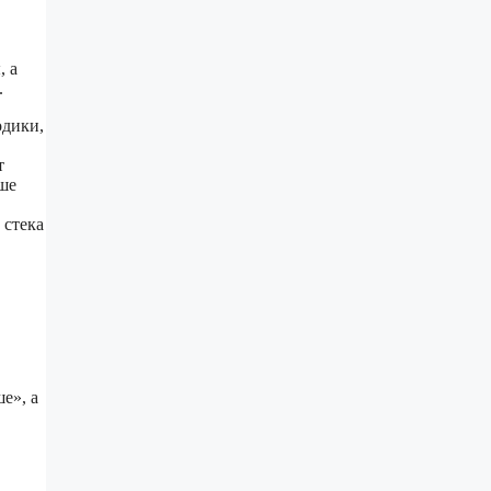
, а
.
одики,
т
чше
 стека
е», а