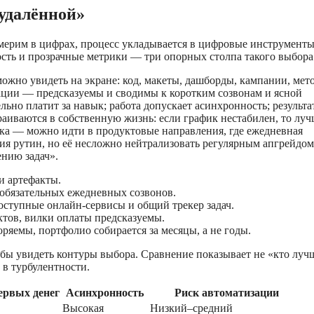
удалённой»
змерим в цифрах, процесс укладывается в цифровые инструменты
ость и прозрачные метрики — три опорных столпа такого выбора
ожно увидеть на экране: код, макеты, дашборды, кампании, мет
ации — предсказуемы и сводимы к коротким созвонам и ясной
ьно платит за навык; работа допускает асинхронность; результа
раиваются в собственную жизнь: если график нестабилен, то лу
ка — можно идти в продуктовые направления, где ежедневная
ия рутин, но её несложно нейтрализовать регулярным апгрейдом
нию задач».
и артефакты.
 обязательных ежедневных созвонов.
оступные онлайн-сервисы и общий трекер задач.
ктов, вилки оплаты предсказуемы.
оряемы, портфолио собирается за месяцы, а не годы.
ы увидеть контуры выбора. Сравнение показывает не «кто лучш
 в турбулентности.
ервых денег
Асинхронность
Риск автоматизации
Высокая
Низкий–средний