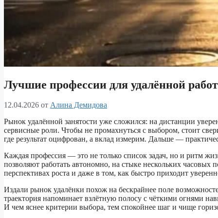
Лучшие профессии для удалённой работы
12.04.2026
от
Алина Демидова
Рынок удалённой занятости уже сложился: на дистанции уверенн
сервисные роли. Чтобы не промахнуться с выбором, стоит свер
где результат оцифрован, а вклад измерим. Дальше — практиче
Каждая профессия — это не только список задач, но и ритм жи
позволяют работать автономно, на стыке нескольких часовых по
перспективах роста и даже в том, как быстро приходит уверен
Издали рынок удалёнки похож на бескрайнее поле возможносте
траектория напоминает взлётную полосу с чёткими огнями нав
И чем яснее критерии выбора, тем спокойнее шаг и чище гориз