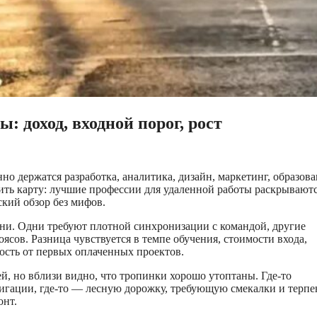
: доход, входной порог, рост
о держатся разработка, аналитика, дизайн, маркетинг, образова
ить карту: лучшие профессии для удаленной работы раскрываютс
ский обзор без мифов.
зни. Одни требуют плотной синхронизации с командой, другие
ясов. Разница чувствуется в темпе обучения, стоимости входа,
ность от первых оплаченных проектов.
й, но вблизи видно, что тропинки хорошо утоптаны. Где-то
игации, где-то — лесную дорожку, требующую смекалки и терпе
онт.