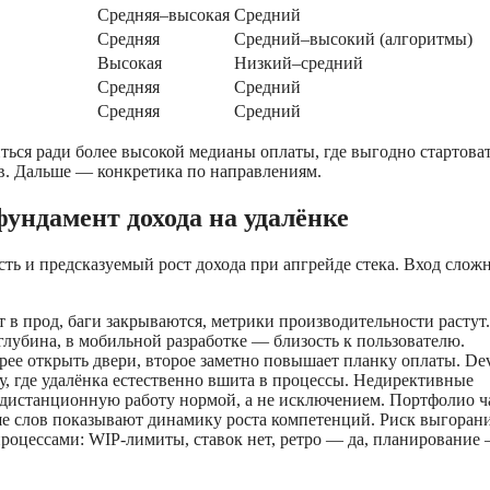
Средняя–высокая
Средний
Средняя
Средний–высокий (алгоритмы)
Высокая
Низкий–средний
Средняя
Средний
Средняя
Средний
ться ради более высокой медианы оплаты, где выгодно стартова
ов. Дальше — конкретика по направлениям.
ундамент дохода на удалёнке
ть и предсказуемый рост дохода при апгрейде стека. Вход слож
 в прод, баги закрываются, метрики производительности растут
лубина, в мобильной разработке — близость к пользователю.
трее открыть двери, второе заметно повышает планку оплаты. D
, где удалёнка естественно вшита в процессы. Недирективные
 дистанционную работу нормой, а не исключением. Портфолио ч
ше слов показывают динамику роста компетенций. Риск выгоран
 процессами: WIP-лимиты, ставок нет, ретро — да, планирование