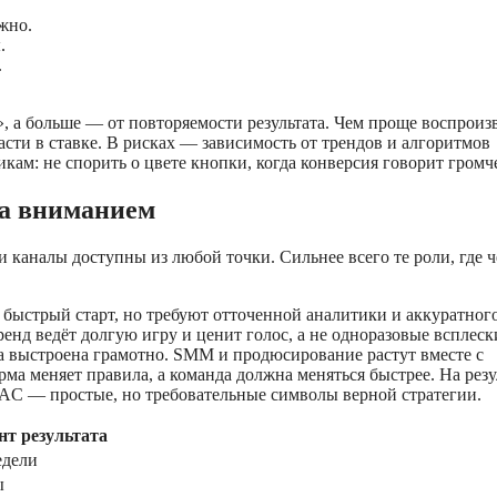
жно.
.
.
», а больше — от повторяемости результата. Чем проще воспроиз
сти в ставке. В рисках — зависимость от трендов и алгоритмов
ам: не спорить о цвете кнопки, когда конверсия говорит громч
за вниманием
и каналы доступны из любой точки. Сильнее всего те роли, где ч
быстрый старт, но требуют отточенной аналитики и аккуратног
енд ведёт долгую игру и ценит голос, а не одноразовые всплеск
аза выстроена грамотно. SMM и продюсирование растут вместе с
ма меняет правила, а команда должна меняться быстрее. На резу
CAC — простые, но требовательные символы верной стратегии.
нт результата
дели
ы